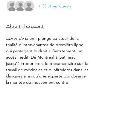
+ 33 other guests
About the event
Libres de choisir
 plonge au cœur de la 
réalité d’intervenantes de première ligne 
qui protègent le droit à l’avortement, un 
accès inédit. De Montréal à Gatineau 
jusqu’à Fredericton, le documentaire suit le 
travail de médecins et d’infirmières dans les 
cliniques ainsi qu’une experte qui observe 
la montée du mouvement contre 
l’avortement en allant sur le terrain. Leurs 
histoires sont accompagnées de puissants 
témoignages de femmes qui ont vécu une 
interruption de grossesse, brisant le silence 
et l’isolement.
Une présentation du Calacs l'espoir des Îles